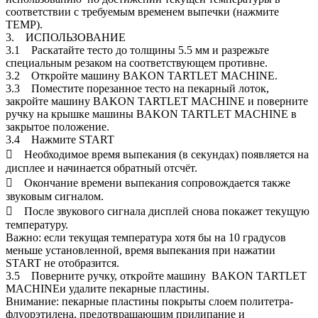
соответствии с требуемым временем выпечки (нажмите
TEMP).
3. ИСПОЛЬЗОВАНИЕ
3.1 Раскатайте тесто до толщины 5.5 мм и разрежьте
специальным резаком на соответствующем противне.
3.2 Откройте машину BAKON TARTLET MACHINE.
3.3 Поместите порезанное тесто на пекарный лоток,
закройте машину BAKON TARTLET MACHINE и поверните
ручку на крышке машины BAKON TARTLET MACHINE в
закрытое положение.
3.4 Нажмите START
 Необходимое время выпекания (в секундах) появляется на
дисплее и начинается обратный отсчёт.
 Окончание времени выпекания сопровождается также
звуковым сигналом.
 После звукового сигнала дисплей снова покажет текущую
температуру.
Важно: если текущая температура хотя бы на 10 градусов
меньше установленной, время выпекания при нажатии
START не отобразится.
3.5 Поверните ручку, откройте машину BAKON TARTLET
MACHINEи удалите пекарные пластины.
Внимание: пекарные пластины покрыты слоем политетра-
флуорэтилена, предотвращающим прилипание и