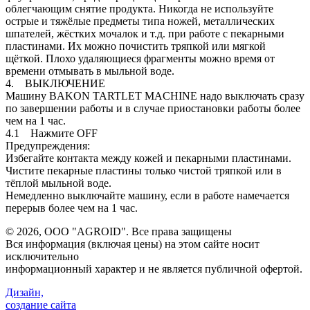
облегчающим снятие продукта. Никогда не используйте
острые и тяжёлые предметы типа ножей, металлических
шпателей, жёстких мочалок и т.д. при работе с пекарными
пластинами. Их можно почистить тряпкой или мягкой
щёткой. Плохо удаляющиеся фрагменты можно время от
времени отмывать в мыльной воде.
4. ВЫКЛЮЧЕНИЕ
Машину BAKON TARTLET MACHINE надо выключать сразу
по завершении работы и в случае приостановки работы более
чем на 1 час.
4.1 Нажмите OFF
Предупреждения:
Избегайте контакта между кожей и пекарными пластинами.
Чистите пекарные пластины только чистой тряпкой или в
тёплой мыльной воде.
Немедленно выключайте машину, если в работе намечается
перерыв более чем на 1 час.
©
2026, ООО "AGROID". Все права защищены
Вся информация (включая цены) на этом сайте носит
исключительно
информационный характер и не является публичной офертой.
Дизайн,
создание сайта