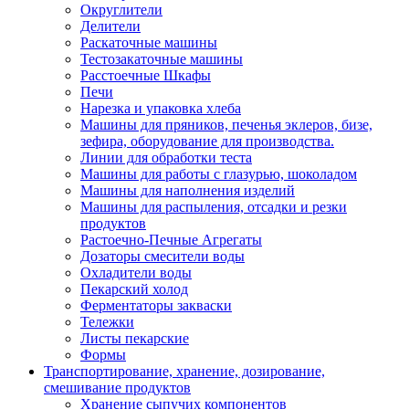
Округлители
Делители
Раскаточные машины
Тестозакаточные машины
Расстоечные Шкафы
Печи
Нарезка и упаковка хлеба
Машины для пряников, печенья эклеров, бизе,
зефира, оборудование для производства.
Линии для обработки теста
Машины для работы с глазурью, шоколадом
Машины для наполнения изделий
Машины для распыления, отсадки и резки
продуктов
Растоечно-Печные Агрегаты
Дозаторы смесители воды
Охладители воды
Пекарский холод
Ферментаторы закваски
Тележки
Листы пекарские
Формы
Транспортирование, хранение, дозирование,
смешивание продуктов
Хранение сыпучих компонентов