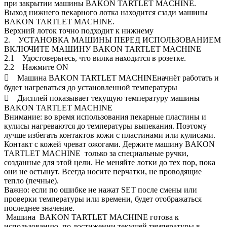
при закрытии машины BAKON TARTLET MACHINE.
Выход нижнего пекарного лотка находится сзади машины
BAKON TARTLET MACHINE.
Верхний лоток точно подходит к нижнему
2. УСТАНОВКА МАШИНЫ ПЕРЕД ИСПОЛЬЗОВАНИЕМ
ВКЛЮЧИТЕ МАШИНУ BAKON TARTLET MACHINE
2.1 Удостоверьтесь, что вилка находится в розетке.
2.2 Нажмите ON
 Машина BAKON TARTLET MACHINEначнёт работать и
будет нагреваться до установленной температуры
 Дисплей показывает текущую температуру машины
BAKON TARTLET MACHINE
Внимание: во время использования пекарные пластины и
кулисы нагреваются до температуры выпекания. Поэтому
лучше избегать контактов кожи с пластинами или кулисами.
Контакт с кожей чреват ожогами. Держите машину BAKON
TARTLET MACHINE только за специальные ручки,
созданные для этой цели. Не меняйте лотки до тех пор, пока
они не остынут. Всегда носите перчатки, не проводящие
тепло (печные).
Важно: если по ошибке не нажат SET после смены или
проверки температуры или времени, будет отображаться
последнее значение.
Машина BAKON TARTLET MACHINE готова к
использованию по достижении текущей температуры в