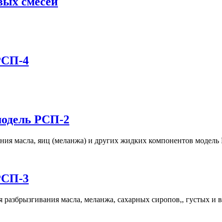
вых смесей
РСП-4
модель РСП-2
ия масла, яиц (меланжа) и других жидких компонентов модель
РСП-3
азбрызгивания масла, меланжа, сахарных сиропов,, густых и вя