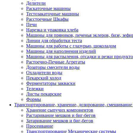
Делители
Раскаточные машины
Тестозакаточные машины
Расстоечные Шкафы
Печи
Нарезка и упаковка хлеба
Машины для пряников, печенья эклеров, бизе, зефир
Линии для обработки теста
Машины для работы с глазурью, шоколадом
Машины для наполнения изделий
Машины для распыления, отсадки и резки продукт
Растоечно-Печные Агрегаты
Дозаторы смесители воды
Охладители воды
Пекарский холод
Ферментаторы закваски
Тележки
Листы пекарские
Формы
Транспортирование, хранение, дозирование, смешивание
Хранение сыпучих компонентов
Растаривание мешков и биг-бегов
Затаривание мешков и биг-бегов
Просеивание
Транспортирование Механические системы