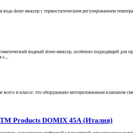
 вода doser миксер с термостатическим регулированием темпер
томатический водный doser-миксер, особенно подходящий для п
с...
 всего в классе: это оборудовано моторизованным клапаном сме
STM Products DOMIX 45А (Италия)
ессором, оснащенное цифровой клавиатурой для установки колич