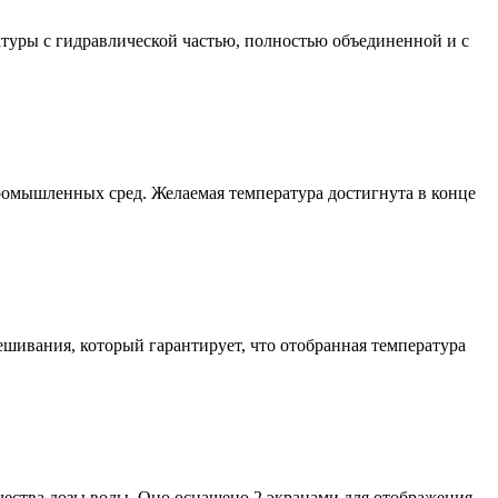
атуры с гидравлической частью, полностью объединенной и с
ромышленных сред. Желаемая температура достигнута в конце
шивания, который гарантирует, что отобранная температура
ества дозы воды. Оно оснащено 2 экранами для отображения