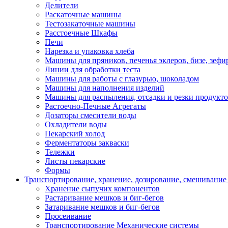
Делители
Раскаточные машины
Тестозакаточные машины
Расстоечные Шкафы
Печи
Нарезка и упаковка хлеба
Машины для пряников, печенья эклеров, бизе, зефир
Линии для обработки теста
Машины для работы с глазурью, шоколадом
Машины для наполнения изделий
Машины для распыления, отсадки и резки продукт
Растоечно-Печные Агрегаты
Дозаторы смесители воды
Охладители воды
Пекарский холод
Ферментаторы закваски
Тележки
Листы пекарские
Формы
Транспортирование, хранение, дозирование, смешивание
Хранение сыпучих компонентов
Растаривание мешков и биг-бегов
Затаривание мешков и биг-бегов
Просеивание
Транспортирование Механические системы