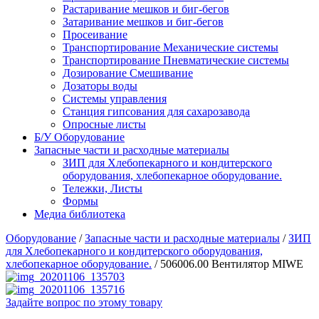
Растаривание мешков и биг-бегов
Затаривание мешков и биг-бегов
Просеивание
Транспортирование Механические системы
Транспортирование Пневматические системы
Дозирование Смешивание
Дозаторы воды
Системы управления
Станция гипсования для сахарозавода
Опросные листы
Б/У Оборудование
Запасные части и расходные материалы
ЗИП для Хлебопекарного и кондитерского
оборудования, хлебопекарное оборудование.
Тележки, Листы
Формы
Медиа библиотека
Оборудование
/
Запасные части и расходные материалы
/
ЗИП
для Хлебопекарного и кондитерского оборудования,
хлебопекарное оборудование.
/
506006.00 Вентилятор MIWE
Задайте вопрос по этому товару