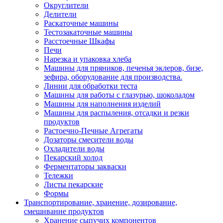
Округлители
Делители
Раскаточные машины
Тестозакаточные машины
Расстоечные Шкафы
Печи
Нарезка и упаковка хлеба
Машины для пряников, печенья эклеров, бизе,
зефира, оборудование для производства.
Линии для обработки теста
Машины для работы с глазурью, шоколадом
Машины для наполнения изделий
Машины для распыления, отсадки и резки
продуктов
Растоечно-Печные Агрегаты
Дозаторы смесители воды
Охладители воды
Пекарский холод
Ферментаторы закваски
Тележки
Листы пекарские
Формы
Транспортирование, хранение, дозирование,
смешивание продуктов
Хранение сыпучих компонентов