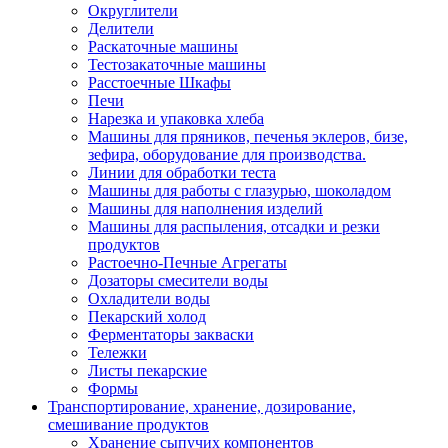
Округлители
Делители
Раскаточные машины
Тестозакаточные машины
Расстоечные Шкафы
Печи
Нарезка и упаковка хлеба
Машины для пряников, печенья эклеров, бизе,
зефира, оборудование для производства.
Линии для обработки теста
Машины для работы с глазурью, шоколадом
Машины для наполнения изделий
Машины для распыления, отсадки и резки
продуктов
Растоечно-Печные Агрегаты
Дозаторы смесители воды
Охладители воды
Пекарский холод
Ферментаторы закваски
Тележки
Листы пекарские
Формы
Транспортирование, хранение, дозирование,
смешивание продуктов
Хранение сыпучих компонентов