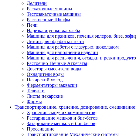
Делители
Раскаточные машины
Тестозакаточные машины
Расстоечные Шкафы
Печи
Нарезка и упаковка хлеба
Машины для пряников, печенья эклеров, бизе, зефир
Линии для обработки теста
Машины для работы с глазурью, шоколадом
Машины для наполнения изделий
Машины для распыления, отсадки и резки продукт
Растоечно-Печные Агрегаты
Дозаторы смесители воды
Охладители воды
Пекарский холод
Ферментаторы закваски
Тележки
Листы пекарские
Формы
Транспортирование, хранение, дозирование, смешивание
Хранение сыпучих компонентов
Растаривание мешков и биг-бегов
Затаривание мешков и биг-бегов
Просеивание
Транспортирование Механические системы