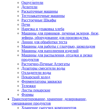
Округлители
Делители
Раскаточные машины
Тестозакаточные машины
Расстоечные Шкафы
Печи
Нарезка и упаковка хлеба
Машины для пряников, печенья эклеров, бизе,
зефира, оборудование для производства.
Линии для обработки теста
Машины для работы с глазурью, шоколадом
Машины для наполнения изделий
Машины для распыления, отсадки и резки
продуктов
Растоечно-Печные Агрегаты
Дозаторы смесители воды
Охладители воды
Пекарский холод
Ферментаторы закваски
Тележки
Листы пекарские
Формы
Транспортирование, хранение, дозирование,
смешивание продуктов
Хранение сыпучих компонентов