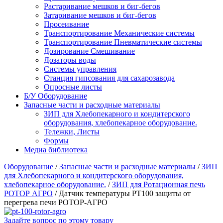
Растаривание мешков и биг-бегов
Затаривание мешков и биг-бегов
Просеивание
Транспортирование Механические системы
Транспортирование Пневматические системы
Дозирование Смешивание
Дозаторы воды
Системы управления
Станция гипсования для сахарозавода
Опросные листы
Б/У Оборудование
Запасные части и расходные материалы
ЗИП для Хлебопекарного и кондитерского
оборудования, хлебопекарное оборудование.
Тележки, Листы
Формы
Медиа библиотека
Оборудование
/
Запасные части и расходные материалы
/
ЗИП
для Хлебопекарного и кондитерского оборудования,
хлебопекарное оборудование.
/
ЗИП для Ротационная печь
РОТОР АГРО
/
Датчик температуры PT100 защиты от
перегрева печи РОТОР-АГРО
Задайте вопрос по этому товару