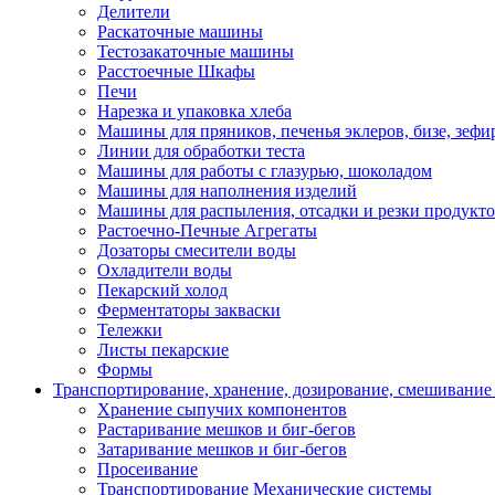
Делители
Раскаточные машины
Тестозакаточные машины
Расстоечные Шкафы
Печи
Нарезка и упаковка хлеба
Машины для пряников, печенья эклеров, бизе, зефир
Линии для обработки теста
Машины для работы с глазурью, шоколадом
Машины для наполнения изделий
Машины для распыления, отсадки и резки продукт
Растоечно-Печные Агрегаты
Дозаторы смесители воды
Охладители воды
Пекарский холод
Ферментаторы закваски
Тележки
Листы пекарские
Формы
Транспортирование, хранение, дозирование, смешивание
Хранение сыпучих компонентов
Растаривание мешков и биг-бегов
Затаривание мешков и биг-бегов
Просеивание
Транспортирование Механические системы