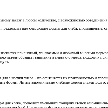
ному заказу в любом количестве, с возможностью объединения 
ем предложить вам следующие формы для хлеба: алюминиевые, 
выпекается привычный, узнаваемый и любимый многими формово
то покупатель обращает внимание в первую очередь, подходя к п
дукт.
 для выпечки хлеба. Это объясняется их практичностью и хоро
ые формы. Литые алюминиевые хлебные формы служат долго, а 
 для хлеба, позволяет уменьшить толщину стенок алюминиевых л
оэнергию (газ). Соединение форм в кассеты происходит с помощ