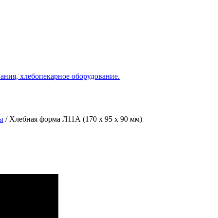
ания, хлебопекарное оборудование.
ы
/
Хлебная форма Л11А (170 х 95 х 90 мм)