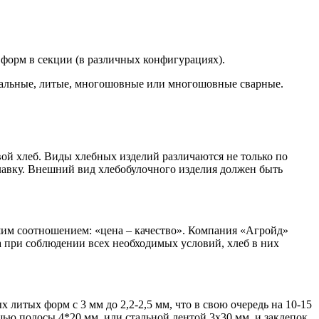
форм в секции (в различных конфигурациях).
стальные, литые, многошовные или многошовные сварные.
й хлеб. Виды хлебных изделий различаются не только по
рилавку. Внешний вид хлебобулочного изделия должен быть
шим соотношением: «цена – качество». Компания «Агройд»
при соблюдении всех необходимых условий, хлеб в них
итых форм с 3 мм до 2,2-2,5 мм, что в свою очередь на 10-15
ью полосы 4*20 мм, или стальной лентой 3х30 мм, и заклепок