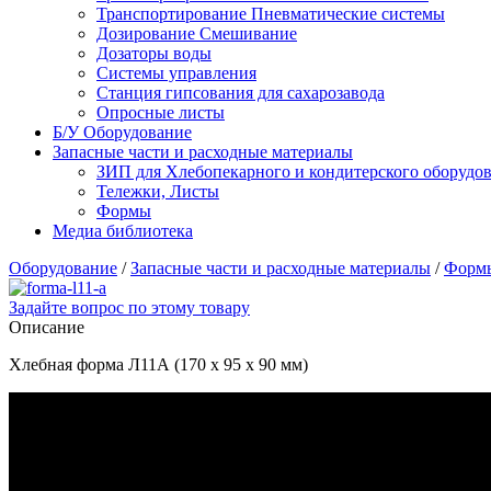
Транспортирование Пневматические системы
Дозирование Смешивание
Дозаторы воды
Системы управления
Станция гипсования для сахарозавода
Опросные листы
Б/У Оборудование
Запасные части и расходные материалы
ЗИП для Хлебопекарного и кондитерского оборудов
Тележки, Листы
Формы
Медиа библиотека
Оборудование
/
Запасные части и расходные материалы
/
Форм
Задайте вопрос по этому товару
Описание
Хлебная форма Л11А (170 х 95 х 90 мм)