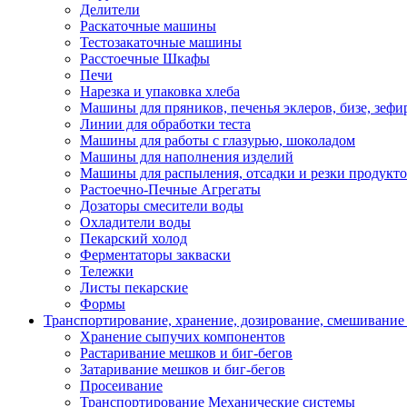
Делители
Раскаточные машины
Тестозакаточные машины
Расстоечные Шкафы
Печи
Нарезка и упаковка хлеба
Машины для пряников, печенья эклеров, бизе, зефир
Линии для обработки теста
Машины для работы с глазурью, шоколадом
Машины для наполнения изделий
Машины для распыления, отсадки и резки продукт
Растоечно-Печные Агрегаты
Дозаторы смесители воды
Охладители воды
Пекарский холод
Ферментаторы закваски
Тележки
Листы пекарские
Формы
Транспортирование, хранение, дозирование, смешивание
Хранение сыпучих компонентов
Растаривание мешков и биг-бегов
Затаривание мешков и биг-бегов
Просеивание
Транспортирование Механические системы