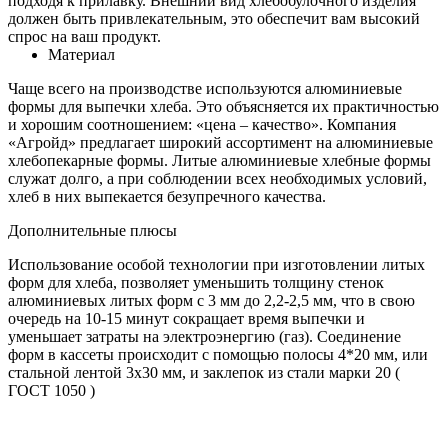
подходя к прилавку. Внешний вид хлебобулочного изделия
должен быть привлекательным, это обеспечит вам высокий
спрос на ваш продукт.
Материал
Чаще всего на производстве используются алюминиевые
формы для выпечки хлеба. Это объясняется их практичностью
и хорошим соотношением: «цена – качество». Компания
«Агройд» предлагает широкий ассортимент на алюминиевые
хлебопекарные формы. Литые алюминиевые хлебные формы
служат долго, а при соблюдении всех необходимых условий,
хлеб в них выпекается безупречного качества.
Дополнительные плюсы
Использование особой технологии при изготовлении литых
форм для хлеба, позволяет уменьшить толщину стенок
алюминиевых литых форм с 3 мм до 2,2-2,5 мм, что в свою
очередь на 10-15 минут сокращает время выпечки и
уменьшает затраты на электроэнергию (газ). Соединение
форм в кассеты происходит с помощью полосы 4*20 мм, или
стальной лентой 3х30 мм, и заклепок из стали марки 20 (
ГОСТ 1050 )