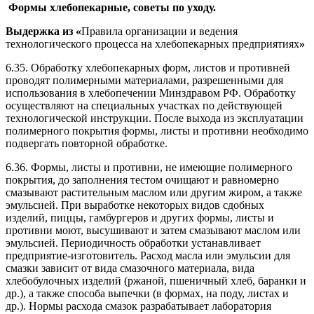
Формы хлебопекарные, советы по уходу.
Выдержка из «
Правила организации и ведения
технологического процесса на хлебопекарных предприятиях
»
6.35. Обработку хлебопекарных форм, листов и противней
проводят полимерными материалами, разрешенными для
использования в хлебопечении Минздравом РФ. Обработку
осуществляют на специальных участках по действующей
технологической инструкции. После выхода из эксплуатации
полимерного покрытия формы, листы и противни необходимо
подвергать повторной обработке.
6.36. Формы, листы и противни, не имеющие полимерного
покрытия, до заполнения тестом очищают и равномерно
смазывают растительным маслом или другим жиром, а также
эмульсией. При выработке некоторых видов сдобных
изделий, пиццы, гамбургеров и других формы, листы и
противни моют, высушивают и затем смазывают маслом или
эмульсией. Периодичность обработки устанавливает
предприятие-изготовитель. Расход масла или эмульсии для
смазки зависит от вида смазочного материала, вида
хлебобулочных изделий (ржаной, пшеничный хлеб, баранки и
др.), а также способа выпечки (в формах, на поду, листах и
др.). Нормы расхода смазок разрабатывает лаборатория