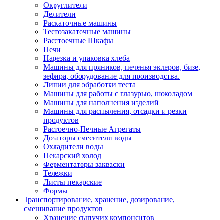
Округлители
Делители
Раскаточные машины
Тестозакаточные машины
Расстоечные Шкафы
Печи
Нарезка и упаковка хлеба
Машины для пряников, печенья эклеров, бизе,
зефира, оборудование для производства.
Линии для обработки теста
Машины для работы с глазурью, шоколадом
Машины для наполнения изделий
Машины для распыления, отсадки и резки
продуктов
Растоечно-Печные Агрегаты
Дозаторы смесители воды
Охладители воды
Пекарский холод
Ферментаторы закваски
Тележки
Листы пекарские
Формы
Транспортирование, хранение, дозирование,
смешивание продуктов
Хранение сыпучих компонентов