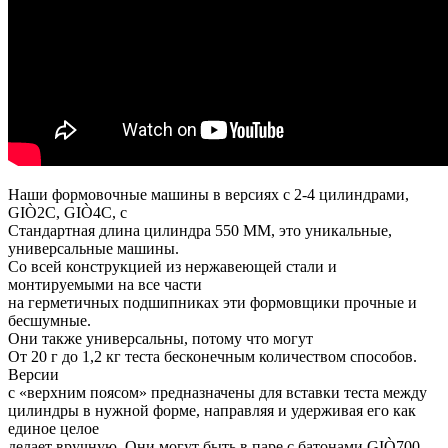
Наши формовочные машины в версиях с 2-4 цилиндрами,
GIÒ2C, GIÒ4C, с
Стандартная длина цилиндра 550 ММ, это уникальные,
универсальные машины.
Со всей конструкцией из нержавеющей стали и
монтируемыми на все части
на герметичных подшипниках эти формовщики прочные и
бесшумные.
Они также универсальны, потому что могут
От 20 г до 1,2 кг теста бесконечным количеством способов.
Версии
с «верхним поясом» предназначены для вставки теста между
цилиндры в нужной форме, направляя и удерживая его как
единое целое
делает вручную. Они могут быть в паре с батонами GIÒ700