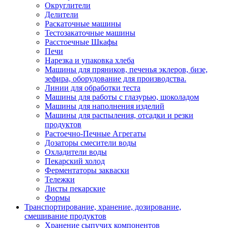
Округлители
Делители
Раскаточные машины
Тестозакаточные машины
Расстоечные Шкафы
Печи
Нарезка и упаковка хлеба
Машины для пряников, печенья эклеров, бизе,
зефира, оборудование для производства.
Линии для обработки теста
Машины для работы с глазурью, шоколадом
Машины для наполнения изделий
Машины для распыления, отсадки и резки
продуктов
Растоечно-Печные Агрегаты
Дозаторы смесители воды
Охладители воды
Пекарский холод
Ферментаторы закваски
Тележки
Листы пекарские
Формы
Транспортирование, хранение, дозирование,
смешивание продуктов
Хранение сыпучих компонентов