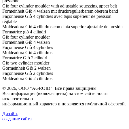
pressione
Giò four cylinder moulder with adjustable squezzing upper belt
Formeinheit Giò 4 walzen mit druckregulierbarem oberem band
Façonneuse Giò 4 cylindres avec tapis supérieur de pression
réglable
Moldeadora Giò 4 cilindros con cinta superior ajustable de presión
Formatrice giò 4 cilindri
Giò four cylinder moulder
Formeinheit Giò 4 walzen
Façonneuse Giò 4 cylindres
Moldeadora Giò 4 cilindros
Formatrice Giò 2 cilindri
Giò two cylinder moulder
Gormeinheit Giò 2 walzen
Façonneuse Giò 2 cylindres
Moldeadora Giò 2 cilindros
©
2026, ООО "AGROID". Все права защищены
Вся информация (включая цены) на этом сайте носит
исключительно
информационный характер и не является публичной офертой.
Дизайн,
создание сайта