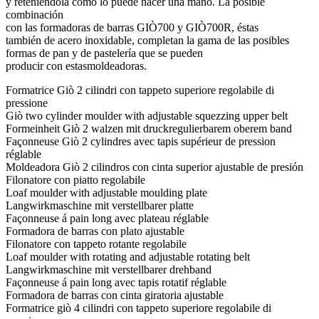
y reteniéndola como lo puede hacer una mano. La posible
combinación
con las formadoras de barras GIÒ700 y GIÒ700R, éstas
también de acero inoxidable, completan la gama de las posibles
formas de pan y de pastelería que se pueden
producir con estasmoldeadoras.
Formatrice Giò 2 cilindri con tappeto superiore regolabile di
pressione
Giò two cylinder moulder with adjustable squezzing upper belt
Formeinheit Giò 2 walzen mit druckregulierbarem oberem band
Façonneuse Giò 2 cylindres avec tapis supérieur de pression
réglable
Moldeadora Giò 2 cilindros con cinta superior ajustable de presión
Filonatore con piatto regolabile
Loaf moulder with adjustable moulding plate
Langwirkmaschine mit verstellbarer platte
Façonneuse á pain long avec plateau réglable
Formadora de barras con plato ajustable
Filonatore con tappeto rotante regolabile
Loaf moulder with rotating and adjustable rotating belt
Langwirkmaschine mit verstellbarer drehband
Façonneuse á pain long avec tapis rotatif réglable
Formadora de barras con cinta giratoria ajustable
Formatrice giò 4 cilindri con tappeto superiore regolabile di