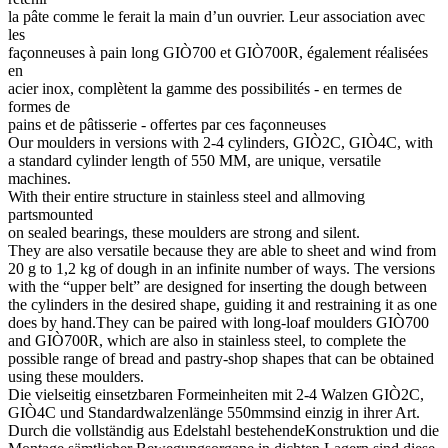
la pâte comme le ferait la main d’un ouvrier. Leur association avec
les
façonneuses à pain long GIÒ700 et GIÒ700R, également réalisées
en
acier inox, complètent la gamme des possibilités - en termes de
formes de
pains et de pâtisserie - offertes par ces façonneuses
Our moulders in versions with 2-4 cylinders, GIÒ2C, GIÒ4C, with
a standard cylinder length of 550 MM, are unique, versatile
machines.
With their entire structure in stainless steel and allmoving
partsmounted
on sealed bearings, these moulders are strong and silent.
They are also versatile because they are able to sheet and wind from
20 g to 1,2 kg of dough in an infinite number of ways. The versions
with the “upper belt” are designed for inserting the dough between
the cylinders in the desired shape, guiding it and restraining it as one
does by hand.They can be paired with long-loaf moulders GIÒ700
and GIÒ700R, which are also in stainless steel, to complete the
possible range of bread and pastry-shop shapes that can be obtained
using these moulders.
Die vielseitig einsetzbaren Formeinheiten mit 2-4 Walzen GIÒ2C,
GIÒ4C und Standardwalzenlänge 550mmsind einzig in ihrer Art.
Durch die vollständig aus Edelstahl bestehendeKonstruktion und die