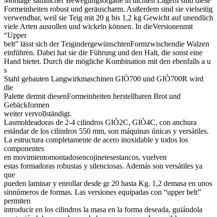
Montage sämtlicher Bewegungsorgane in dichten Lagern sind diese
Formeinheiten robust und geräuscharm. Außerdem sind sie vielseitig
verwendbar, weil sie Teig mit 20 g bis 1,2 kg Gewicht auf unendlich
viele Arten ausrollen und wickeln können. In dieVersionenmit
“Upper
belt” lässt sich der TeigindergewünschtenFormzwischendie Walzen
einführen. Dabei hat sie die Führung und den Halt, die sonst eine
Hand bietet. Durch die mögliche Kombination mit den ebenfalls a u
s
Stahl gebauten Langwirkmaschinen GIÒ700 und GIÒ700R wird
die
Palette dermit diesenFormeinheiten herstellbaren Brot und
Gebäckformen
weiter vervollständigt.
Lasmoldeadoras de 2-4 cilindros GIÒ2C, GIÒ4C, con anchura
estándar de los cilindros 550 mm, son máquinas únicas y versátiles.
La estructura completamente de acero inoxidable y todos los
componentes
en movimientomontadosencojinetesestancos, vuelven
estas formadoras robustas y silenciosas. Además son versátiles ya
que
pueden laminar y enrollar desde gr 20 hasta Kg. 1,2 demasa en unos
sinnúmeros de formas. Las versiones equipadas con “upper belt”
permiten
introducir en los cilindros la masa en la forma deseada, guiándola