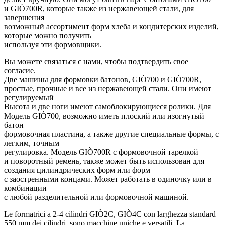
и GIÒ700R, которые также из нержавеющей стали, для
завершения
возможный ассортимент форм хлеба и кондитерских изделий,
которые можно получить
используя эти формовщики.
Вы можете связаться с нами, чтобы подтвердить свое
согласие.
Две машины для формовки батонов, GIÒ700 и GIÒ700R,
простые, прочные и все из нержавеющей стали. Они имеют
регулируемый
Высота и две ноги имеют самоблокирующиеся ролики. Для
Модель GIÒ700, возможно иметь плоский или изогнутый
батон
формовочная пластина, а также другие специальные формы, с
легким, точным
регулировка. Модель GIÒ700R с формовочной тарелкой
и поворотный ремень, также может быть использован для
создания цилиндрических форм или форм
с заостренными концами. Может работать в одиночку или в
комбинации
с любой разделительной или формовочной машиной.
Le formatrici a 2-4 cilindri GIÒ2C, GIÒ4C con larghezza standard
550 mm dei cilindri, sono macchine uniche e versatili. La