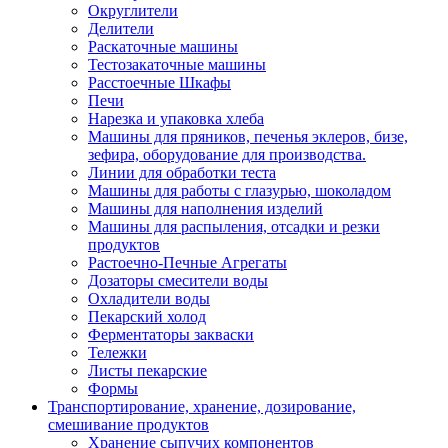
Округлители
Делители
Раскаточные машины
Тестозакаточные машины
Расстоечные Шкафы
Печи
Нарезка и упаковка хлеба
Машины для пряников, печенья эклеров, бизе,
зефира, оборудование для производства.
Линии для обработки теста
Машины для работы с глазурью, шоколадом
Машины для наполнения изделий
Машины для распыления, отсадки и резки
продуктов
Растоечно-Печные Агрегаты
Дозаторы смесители воды
Охладители воды
Пекарский холод
Ферментаторы закваски
Тележки
Листы пекарские
Формы
Транспортирование, хранение, дозирование,
смешивание продуктов
Хранение сыпучих компонентов