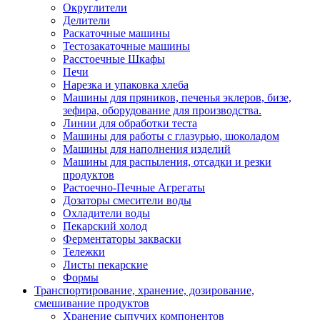
Округлители
Делители
Раскаточные машины
Тестозакаточные машины
Расстоечные Шкафы
Печи
Нарезка и упаковка хлеба
Машины для пряников, печенья эклеров, бизе,
зефира, оборудование для производства.
Линии для обработки теста
Машины для работы с глазурью, шоколадом
Машины для наполнения изделий
Машины для распыления, отсадки и резки
продуктов
Растоечно-Печные Агрегаты
Дозаторы смесители воды
Охладители воды
Пекарский холод
Ферментаторы закваски
Тележки
Листы пекарские
Формы
Транспортирование, хранение, дозирование,
смешивание продуктов
Хранение сыпучих компонентов