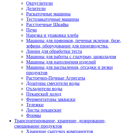
Округлители
Делители
Раскаточные машины
Тестозакаточные машины
Расстоечные Шкафы
Печи
Нарезка и упаковка хлеба
Машины для пряников, печенья эклеров, бизе,
зефира, оборудование для производства.
Линии для обработки теста
Машины для работы с глазурью, шоколадом
Машины для наполнения изделий
Машины для распыления, отсадки и резки
продуктов
Растоечно-Печные Агрегаты
Дозаторы смесители воды
Охладители воды
Пекарский холод
Ферментаторы закваски
Тележки
Листы пекарские
Формы
Транспортирование, хранение, дозирование,
смешивание продуктов
Хранение сыпучих компонентов