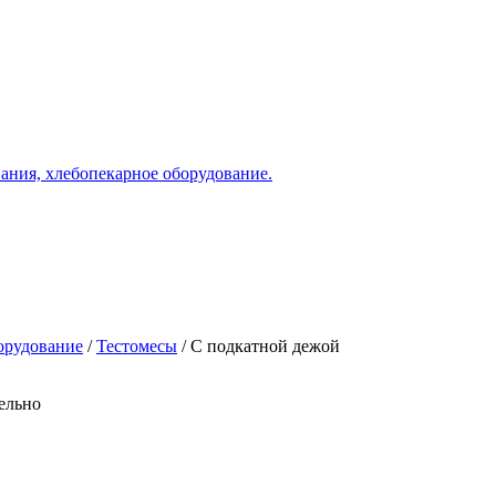
ания, хлебопекарное оборудование.
орудование
/
Тестомесы
/
С подкатной дежой
ельно
Политика обработки