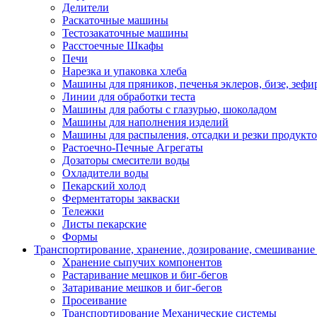
Делители
Раскаточные машины
Тестозакаточные машины
Расстоечные Шкафы
Печи
Нарезка и упаковка хлеба
Машины для пряников, печенья эклеров, бизе, зефир
Линии для обработки теста
Машины для работы с глазурью, шоколадом
Машины для наполнения изделий
Машины для распыления, отсадки и резки продукт
Растоечно-Печные Агрегаты
Дозаторы смесители воды
Охладители воды
Пекарский холод
Ферментаторы закваски
Тележки
Листы пекарские
Формы
Транспортирование, хранение, дозирование, смешивание
Хранение сыпучих компонентов
Растаривание мешков и биг-бегов
Затаривание мешков и биг-бегов
Просеивание
Транспортирование Механические системы